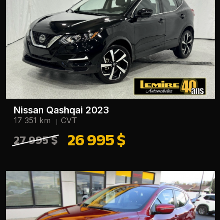
Nissan Qashqai 2023
17 351 km
CVT
26 995 $
27 995 $