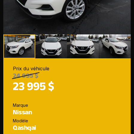
Prix du véhicule
24 995 $
23 995 $
Marque
Nissan
Modèle
Qashqai