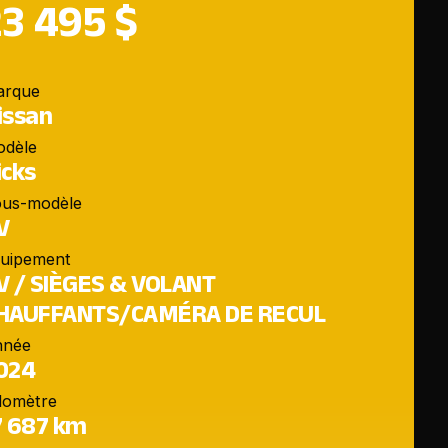
23 495 $
arque
issan
odèle
icks
us-modèle
V
uipement
V / SIÈGES & VOLANT
HAUFFANTS/CAMÉRA DE RECUL
nnée
024
domètre
7 687 km