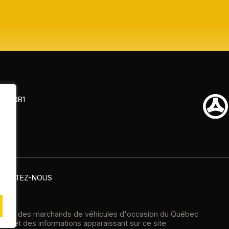
 J6S 0B1
TACTEZ-NOUS
ation des marchands de véhicules d'occasion du Québec
té et des informations apparaissant sur ce site.