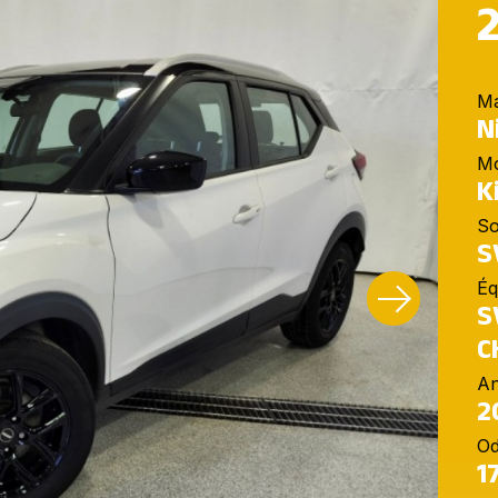
M
N
M
K
So
S
Éq
S
C
A
2
O
1