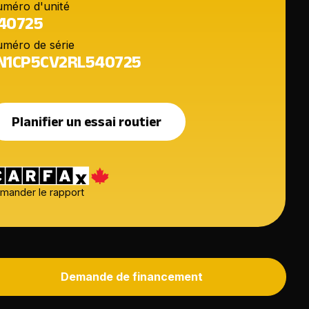
méro d'unité
40725
méro de série
N1CP5CV2RL540725
Planifier un essai routier
mander le rapport
Demande de financement