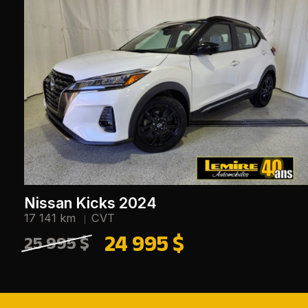
Nissan Kicks 2024
17 141 km
CVT
24 995 $
25 995 $