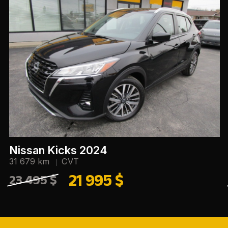
Nissan Kicks 2024
31 679 km
CVT
21 995 $
23 495 $