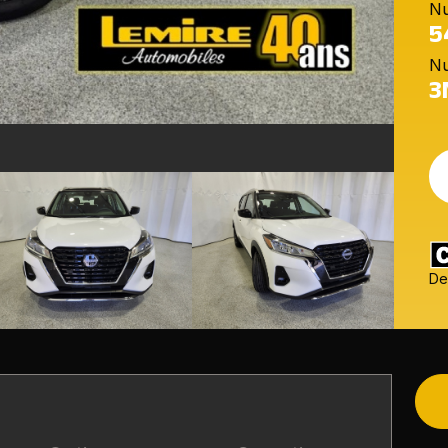
Nu
5
Nu
3
De