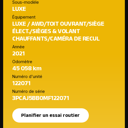
Sous-modèle
LUXE
Équipement
LUXE / AWD/TOIT OUVRANT/SIÈGE
ÉLECT./SIÈGES & VOLANT
CHAUFFANTS/CAMÉRA DE RECUL
Année
2021
Odomètre
45 058 km
Numéro d'unité
122071
Numéro de série
3PCAJ5BB0MF122071
Planifier un essai routier