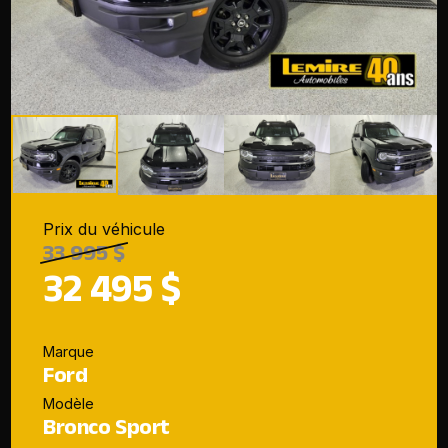
Prix du véhicule
33 995 $
32 495 $
Marque
Ford
Modèle
Bronco Sport